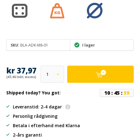
SKU:
BLA-ADK-M8-01
I lager
kr 37,97
(47,46 Inkl. moms)
1
0
:
4
5
:
5
9
Shipped today? You got:
Leveranstid: 2-4 dagar
Personlig rådgivning
Betala i efterhand
med Klarna
2-års garanti