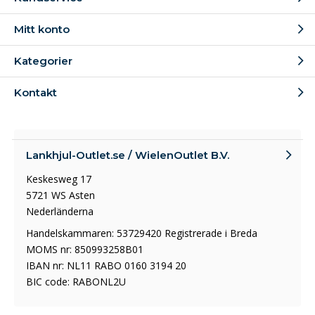
Skillnaden mellan fasta,
svängbara och bromsade
Mitt konto
länkhjul
Kategorier
Fasta länkhjul
Kontakt
Fasta hjul är hjul som bara kan rulla bakåt och framåt.
Med den här typen av hjul kan du enkelt köra i en
riktning.
Lankhjul-Outlet.se / WielenOutlet B.V.
Svängbara hjul med toppskiva
Keskesweg 17
5721 WS Asten
Svängbara hjul kan rotera i alla riktningar. Toppskivan
Nederländerna
med 4 skruvhål används för att fästa det svängbara
Handelskammaren: 53729420 Registrerade i Breda
hjulet.
MOMS nr: 850993258B01
IBAN nr: NL11 RABO 0160 3194 20
Bromsade länkhjul med toppskiva
BIC code: RABONL2U
Bromsade länkhjul med toppskiva liknar länkhjul med