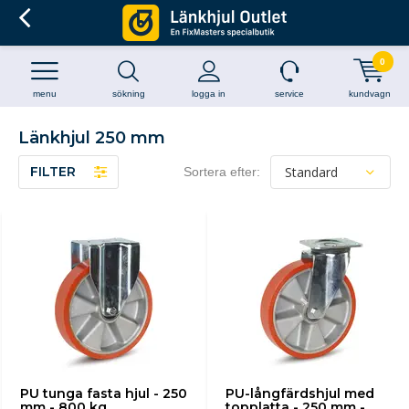
0
menu
sökning
logga in
service
kundvagn
Länkhjul 250 mm
FILTER
Sortera efter:
PU tunga fasta hjul - 250
PU-långfärdshjul med
mm - 800 kg
topplatta - 250 mm -