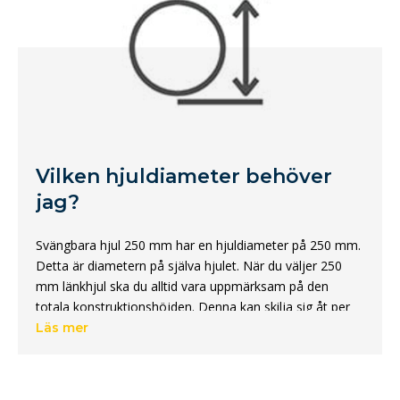
Vilken hjuldiameter behöver
jag?
Svängbara hjul 250 mm har en hjuldiameter på 250 mm.
Detta är diametern på själva hjulet. När du väljer 250
mm länkhjul ska du alltid vara uppmärksam på den
totala konstruktionshöjden. Denna kan skilja sig åt per
hjul. Dessutom finns det hjul med en diameter på 250
Läs mer
mm i olika
material
, lastkapaciteter och färger.
Vad är den totala höjden på ett