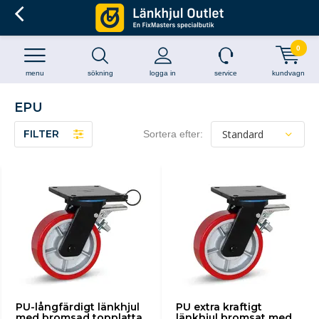
0
menu
sökning
logga in
service
kundvagn
EPU
FILTER
Sortera efter:
PU-långfärdigt länkhjul
PU extra kraftigt
med bromsad topplatta
länkhjul bromsat med