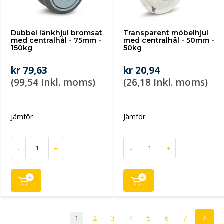
Dubbel länkhjul bromsat
Transparent möbelhjul
med centralhål - 75mm -
med centralhål - 50mm -
150kg
50kg
kr 79,63
kr 20,94
(99,54 Inkl. moms)
(26,18 Inkl. moms)
Jämför
Jämför
-
+
-
+
1
2
3
4
5
6
7