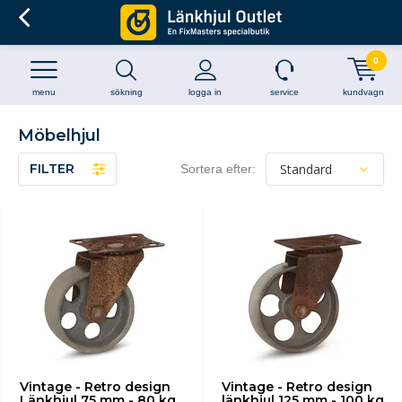
0
menu
sökning
logga in
service
kundvagn
Möbelhjul
FILTER
Sortera efter:
Vintage - Retro design
Vintage - Retro design
Länkhjul 75 mm - 80 kg
länkhjul 125 mm - 100 kg