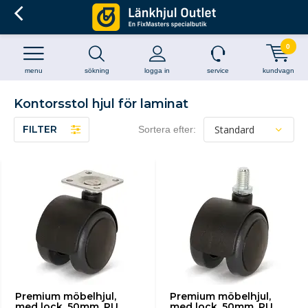
0
menu
sökning
logga in
service
kundvagn
Kontorsstol hjul för laminat
FILTER
Sortera efter:
Premium möbelhjul,
Premium möbelhjul,
med lock, 50mm, PU
med lock, 50mm, PU