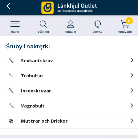
0
menu
sökning
logga in
service
kundvagn
Śruby i nakrętki
Sexkantskruv
Träbultar
Insexskruvar
Vagnsbult
Muttrar och Brickor