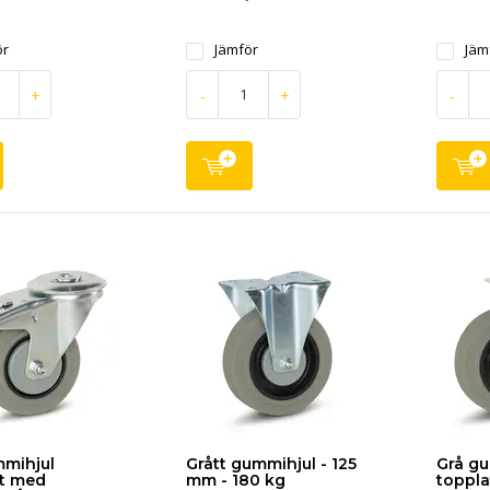
ör
Jämför
Jäm
+
-
+
-
mmihjul
Grått gummihjul - 125
Grå g
t med
mm - 180 kg
toppla