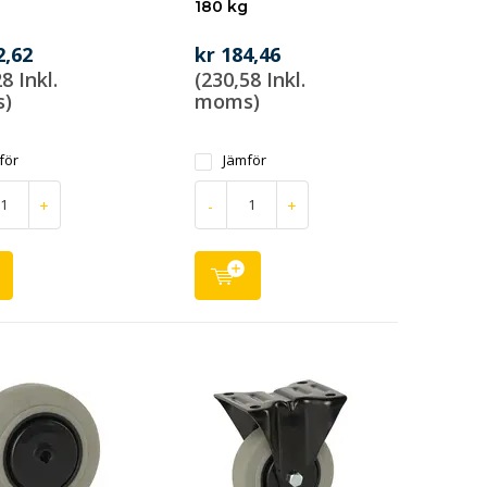
180 kg
2,62
kr 184,46
8 Inkl.
(230,58 Inkl.
)
moms)
för
Jämför
+
-
+