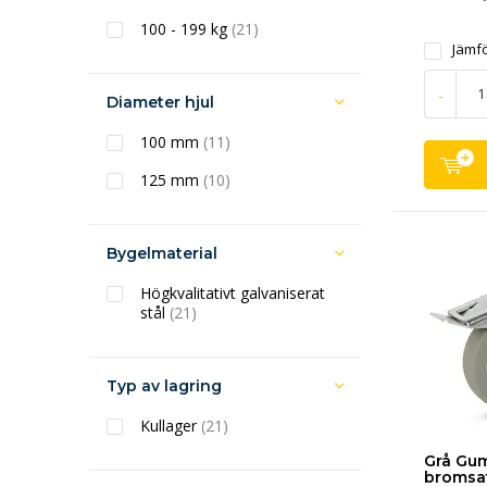
100 - 199 kg
(21)
Jämf
-
Diameter hjul
100 mm
(11)
125 mm
(10)
Bygelmaterial
Högkvalitativt galvaniserat
stål
(21)
Typ av lagring
Kullager
(21)
Grå Gu
bromsa