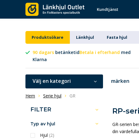
Kundtjänst
Produktsökare
Länkhjul
Fasta hjul
90 dagars
betänketid
Betala i efterhand
med
Klarna
Välj en kategori
märken
Hem
Serie hjul
GR
FILTER
RP-ser
Typ av hjul
GR-serien be
din värdefull
Hjul
(2)