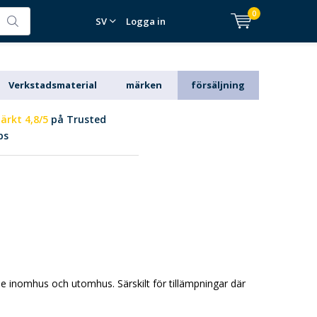
0
SV
Logga in
Verkstadsmaterial
märken
försäljning
ärkt 4,8/5
på Trusted
ps
 inomhus och utomhus. Särskilt för tillämpningar där