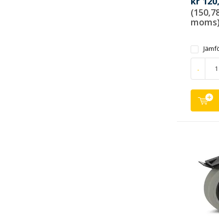
kr 120
(150,78
moms
Jämf
-