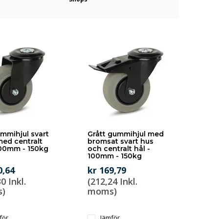
mmihjul svart
Grått gummihjul med
med centralt
bromsat svart hus
100mm - 150kg
och centralt hål -
100mm - 150kg
0,64
kr 169,79
0 Inkl.
(212,24 Inkl.
)
moms)
för
Jämför