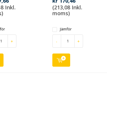
7,66
kr 170,46
8 Inkl.
(213,08 Inkl.
)
moms)
för
Jämför
+
-
+