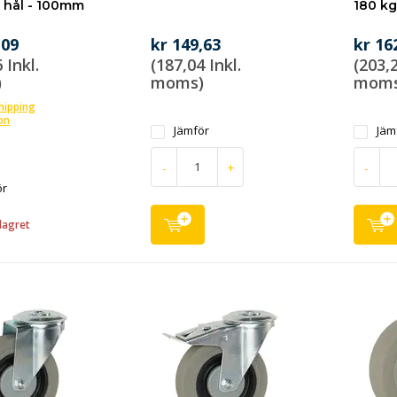
t hål - 100mm
180 kg
,09
kr 149,63
kr 16
 Inkl.
(187,04 Inkl.
(203,2
)
moms)
moms
shipping
on
Jämför
Jäm
-
+
-
ör
lagret