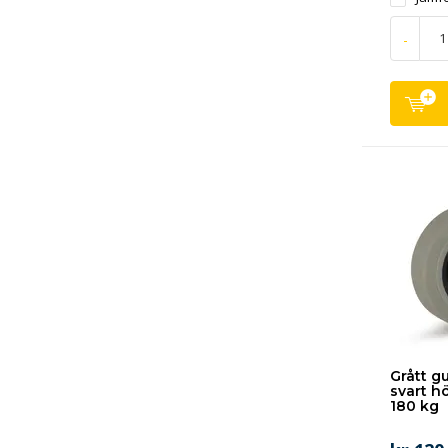
-
Grått g
svart hö
180 kg