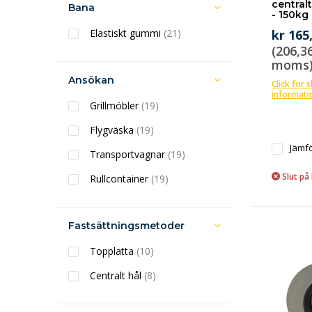
central
Bana
- 150kg
Elastiskt gummi
(21)
kr 165
(206,36
moms
Ansökan
Click for 
informati
Grillmöbler
(19)
Flygväska
(19)
Jämf
Transportvagnar
(19)
Slut på 
Rullcontainer
(19)
Fastsättningsmetoder
Topplatta
(10)
Centralt hål
(8)