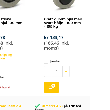
astiska
Grått gummihjul med
hjul 100 mm
svart hölje - 100 mm
- 150 kg
,78
kr 133,17
8 Inkl.
(166,46 Inkl.
)
moms)
 shipping
tion
Jämför
-
+
för
å lagret
rans inom 2-4
Utmärkt 4,8/5
på Trusted
Shops