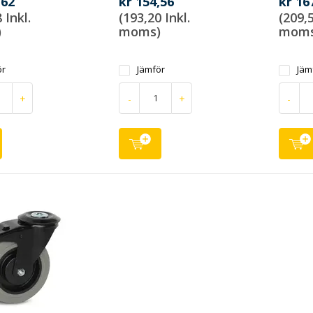
,62
kr 154,56
kr 16
 Inkl.
(193,20 Inkl.
(209,5
)
moms)
moms
ör
Jämför
Jäm
+
-
+
-