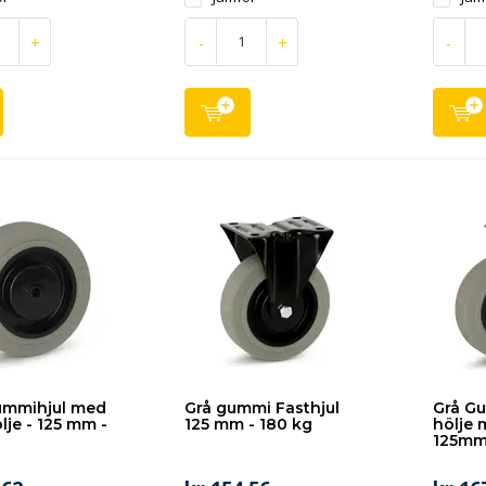
+
-
+
-
ummihjul med
Grå gummi Fasthjul
Grå Gu
lje - 125 mm -
125 mm - 180 kg
hölje 
125mm