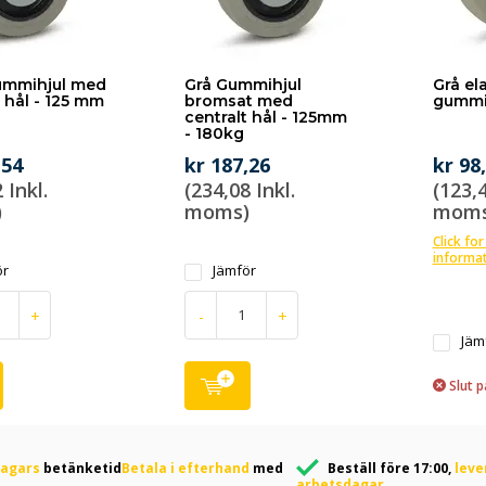
ummihjul med
Grå Gummihjul
Grå el
t hål - 125 mm
bromsat med
gummi
g
centralt hål - 125mm
- 180kg
,54
kr 187,26
kr 98
 Inkl.
(234,08 Inkl.
(123,4
)
moms)
moms
Click for
informa
ör
Jämför
+
-
+
Jäm
Slut p
dagars
betänketid
Betala i efterhand
med
Beställ före 17:00,
leve
arbetsdagar.