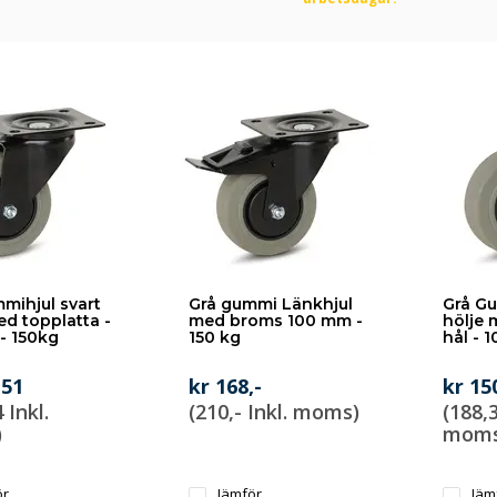
mihjul svart
Grå gummi Länkhjul
Grå Gu
ed topplatta -
med broms 100 mm -
hölje 
- 150kg
150 kg
hål - 
,51
kr 168,-
kr 15
 Inkl.
(210,- Inkl. moms)
(188,3
)
moms
ör
Jämför
Jäm