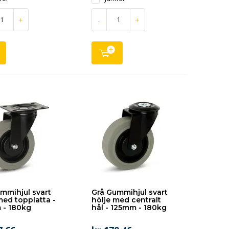
+
-
+
mmihjul svart
Grå Gummihjul svart
med topplatta -
hölje med centralt
 - 180kg
hål - 125mm - 180kg