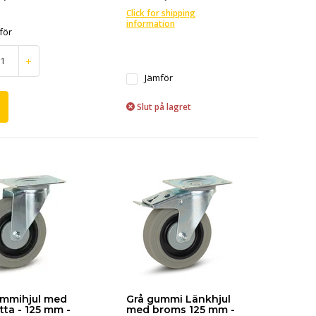
Click for shipping
information
för
+
Jämför
Slut på lagret
ummihjul med
Grå gummi Länkhjul
tta - 125 mm -
med broms 125 mm -