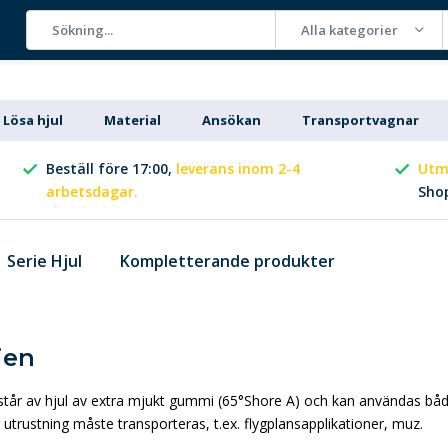
Alla kategorier
Lösa hjul
Material
Ansökan
Transportvagnar
Beställ före 17:00,
leverans inom 2-4
Utm
arbetsdagar.
Sho
Serie Hjul
Kompletterande produkter
ien
står av hjul av extra mjukt gummi (65°Shore A) och kan användas både
a utrustning måste transporteras, t.ex. flygplansapplikationer, muz.