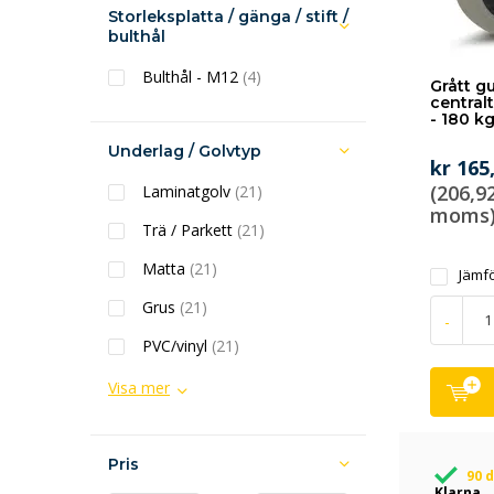
Storleksplatta / gänga / stift /
bulthål
Bulthål - M12
(4)
Grått g
central
- 180 k
Underlag / Golvtyp
kr 165
(206,92
Laminatgolv
(21)
moms
Trä / Parkett
(21)
Matta
(21)
Jämf
Grus
(21)
-
PVC/vinyl
(21)
Visa mer
Pris
90 
Klarna