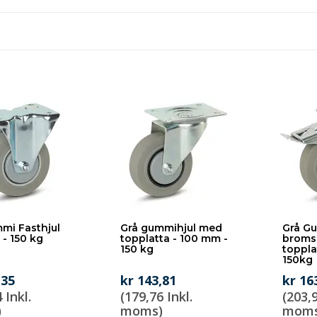
mi Fasthjul
Grå gummihjul med
Grå G
- 150 kg
topplatta - 100 mm -
broms
150 kg
toppla
150kg
,35
kr 143,81
kr 16
 Inkl.
(179,76 Inkl.
(203,9
)
moms)
moms