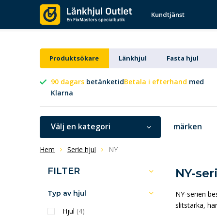
Kundtjänst
Produktsökare
Länkhjul
Fasta hjul
90 dagars
betänketid
Betala i efterhand
med
Klarna
Välj en kategori
märken
Hem
Serie hjul
NY
FILTER
NY-ser
Typ av hjul
NY-serien bes
slitstarka, h
Hjul
(4)