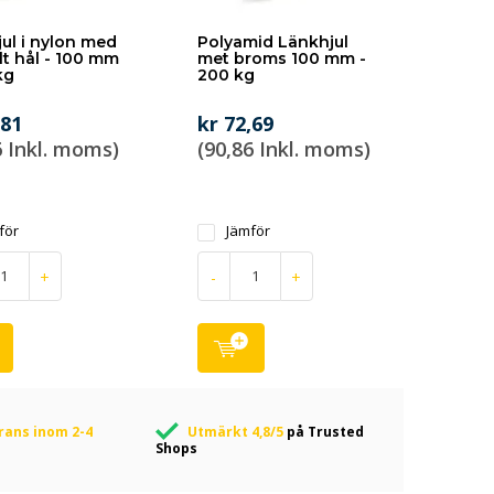
ul i nylon med
Polyamid Länkhjul
lt hål - 100 mm
met broms 100 mm -
kg
200 kg
,81
kr 72,69
6 Inkl. moms)
(90,86 Inkl. moms)
för
Jämför
+
-
+
rans inom 2-4
Utmärkt 4,8/5
på Trusted
Shops