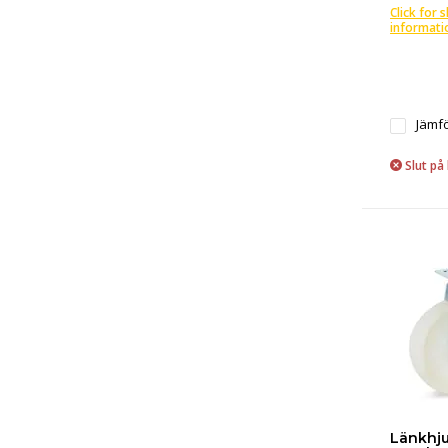
Click for 
informati
Jämf
Slut på 
Länkhju