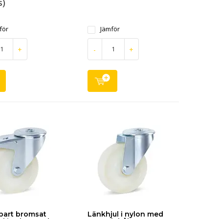
)
för
Jämför
+
-
+
bart bromsat
Länkhjul i nylon med