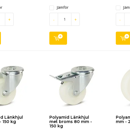
ör
Jämför
Jäm
+
-
+
-
d Länkhjul
Polyamid Länkhjul
Polyam
 150 kg
met broms 80 mm -
mm - 
150 kg