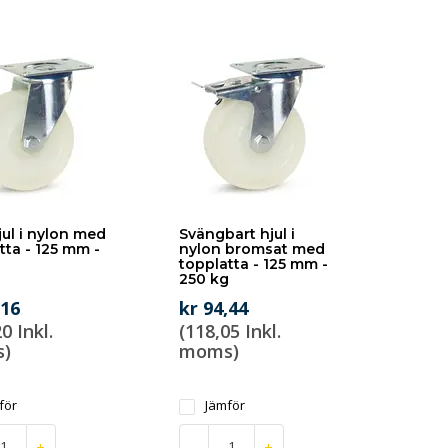
ul i nylon med
Svängbart hjul i
tta - 125 mm -
nylon bromsat med
g
topplatta - 125 mm -
250 kg
,16
kr 94,44
0 Inkl.
(118,05 Inkl.
)
moms)
för
Jämför
+
-
+