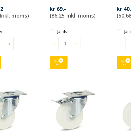
72
kr 69,-
kr 40
 Inkl. moms)
(86,25 Inkl. moms)
(50,6
ör
Jämför
Jäm
+
-
+
-