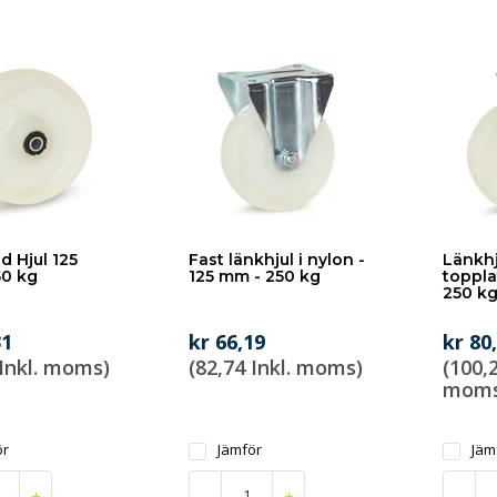
d Hjul 125
Fast länkhjul i nylon -
Länkhj
50 kg
125 mm - 250 kg
toppla
250 k
31
kr 66,19
kr 80
 Inkl. moms)
(82,74 Inkl. moms)
(100,2
moms
ör
Jämför
Jäm
+
-
+
-