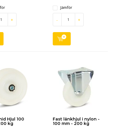
för
Jämför
+
-
+
id Hjul 100
Fast länkhjul i nylon -
200 kg
100 mm - 200 kg