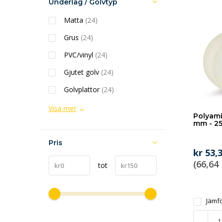
Underlag / Golvtyp
Matta
(24)
Grus
(24)
PVC/vinyl
(24)
Gjutet golv
(24)
Golvplattor
(24)
Visa mer
Polyami
mm - 2
Pris
kr 53,
(66,64
tot
Jämf
-