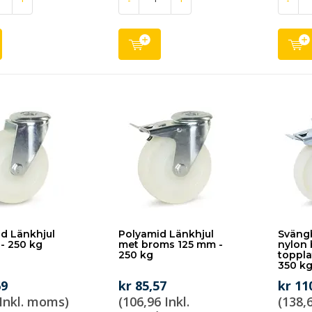
d Länkhjul
Polyamid Länkhjul
Svängb
- 250 kg
met broms 125 mm -
nylon
250 kg
toppla
350 k
69
kr 85,57
kr 11
 Inkl. moms)
(106,96 Inkl.
(138,6