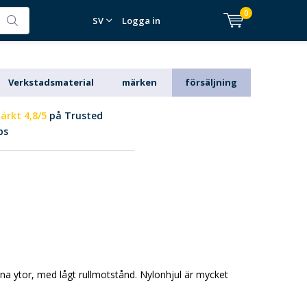
0
SV
Logga in
Verkstadsmaterial
märken
försäljning
ärkt 4,8/5
på Trusted
ps
ana ytor, med lågt rullmotstånd. Nylonhjul är mycket