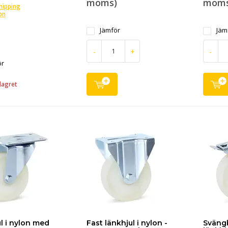
moms)
moms
shipping
on
Jämför
Jäm
-
+
-
ör
lagret
l i nylon med
Fast länkhjul i nylon -
Sväng