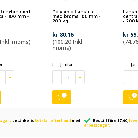
l i nylon med
Polyamid Länkhjul
Länkhj
ta - 100 mm -
med broms 100 mm -
centra
200 kg
- 200 
kr 80,16
kr 59
 Inkl. moms)
(100,20 Inkl.
(74,7
moms)
ör
Jämför
Jäm
+
-
+
-
dagars
betänketid
Betala i efterhand
med
Beställ före 17:00,
leve
arbetsdagar.