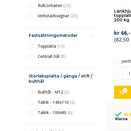
Rullcontainer
(23)
Länkhju
Verkstadsvagnar
(23)
topplat
200 kg
kr 66,-
Fastsättningsmetoder
(82,50
Topplatta
(13)
Centralt hål
(8)
Jämf
-
Storleksplatta / gänga / stift /
bulthål
Bulthål - M12
(3)
Tallrik - 140x110
(2)
Tallrik - 100x80
(6)
90 
Klarna