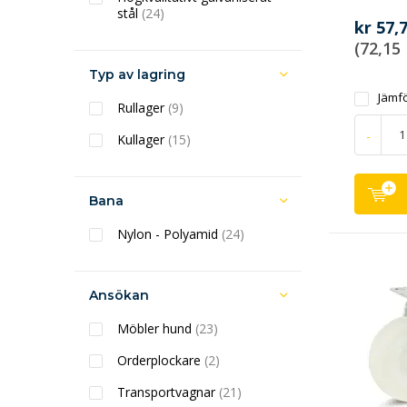
stål
(24)
kr 57,
(72,15
Typ av lagring
Jämf
Rullager
(9)
-
Kullager
(15)
Bana
Nylon - Polyamid
(24)
Ansökan
Möbler hund
(23)
Orderplockare
(2)
Transportvagnar
(21)