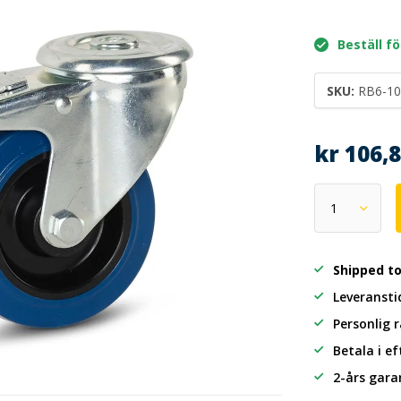
Beställ fö
SKU:
RB6-10
kr 106,
Shipped t
Leveransti
Personlig 
Betala i e
2-års gara