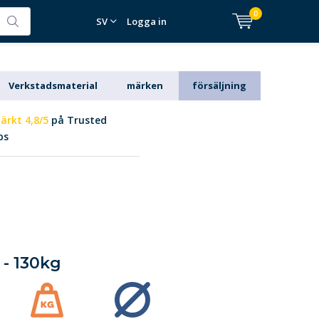
0
SV
Logga in
Verkstadsmaterial
märken
försäljning
ärkt 4,8/5
på Trusted
ps
 - 130kg