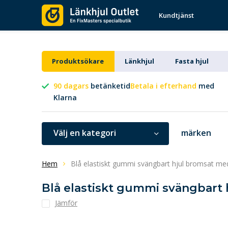
Kundtjänst
Produktsökare
Länkhjul
Fasta hjul
90 dagars
betänketid
Betala i efterhand
med
Klarna
Välj en kategori
märken
Hem
Blå elastiskt gummi svängbart hjul bromsat me
Blå elastiskt gummi svängbart 
Jämför