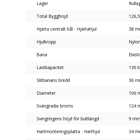
Lager
Rulla
Total Bygghöjd
126,
Hjärta centralt hål - Hjärtahjul
38 
Hjulkropp
Nylon
Bana
Elast
Lastkapacitet
130 k
Slitbanans bredd
36 
Diameter
100 
Svängradie broms
124 
Svingringens höjd för bultlängd
9 m
Hartmonteringsplatta - Harthjul
34 