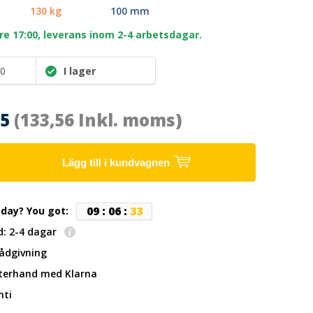
130 kg
100 mm
re 17:00, leverans inom 2-4 arbetsdagar.
0
I lager
85
(133,56 Inkl. moms)
Lägg till i kundvagnen
0
9
:
0
6
:
3
3
oday? You got:
d: 2-4 dagar
rådgivning
fterhand
med Klarna
nti