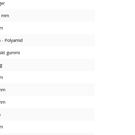
ger
5 mm
mm
 - Polyamid
iskt gummi
g
mm
mm
mm
m
mm