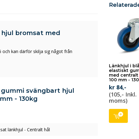
Relaterad
 hjul bromsat med
 och kan därför skilja sig något från
Länkhjul i bl
elastiskt gu
med centralt 
100 mm - 130
kr 84,-
kt gummi svängbart hjul
(105,- Inkl.
0mm - 130kg
moms)
at länkhjul - Centralt hål