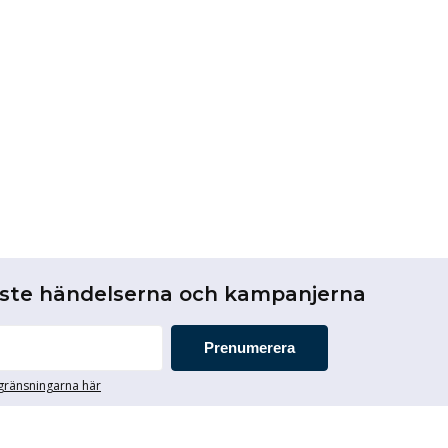
aste händelserna och kampanjerna
Prenumerera
egränsningarna här