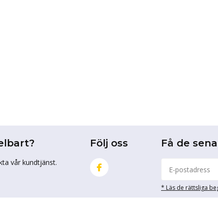
elbart?
Följ oss
Få de sen
kta vår kundtjänst.
* Läs de rättsliga b