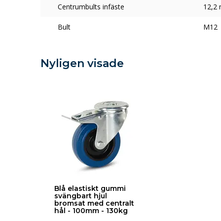
Centrumbults infäste
12,2
Bult
M12
Nyligen visade
Blå elastiskt gummi
svängbart hjul
bromsat med centralt
hål - 100mm - 130kg