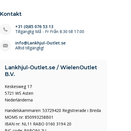
Kontakt
+31 (0)85 076 53 13
Tillgänglig Må - Fr Från 8.30 till 17.00
info@Lankhjul-Outlet.se
Alltid tillgänglig!
Lankhjul-Outlet.se / WielenOutlet
B.V.
Keskesweg 17
5721 WS Asten
Nederländerna
Handelskammaren: 53729420 Registrerade i Breda
MOMS nr: 850993258B01
IBAN nr: NL11 RABO 0160 3194 20
BIC code: RABONL2U