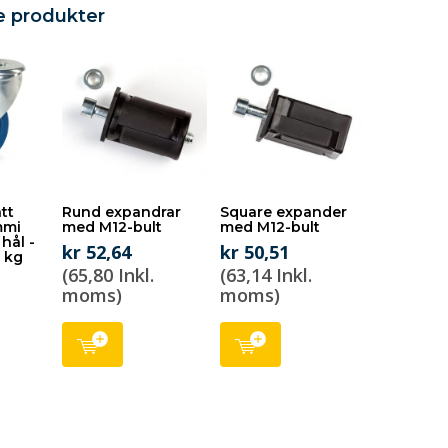
e produkter
ått
Rund expandrar
Square expander
mmi
med M12-bult
med M12-bult
hål -
kr 52,64
kr 50,51
 kg
(65,80 Inkl.
(63,14 Inkl.
moms)
moms)