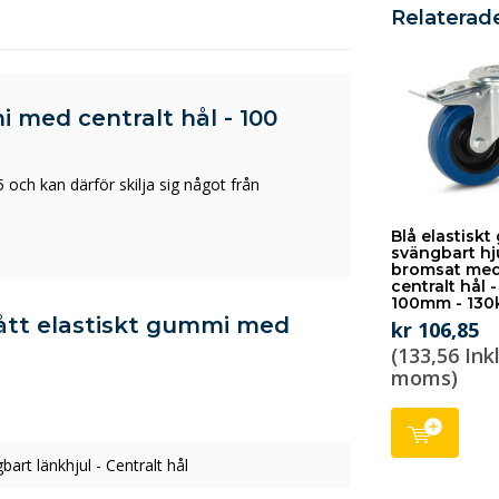
Relaterad
i med centralt hål - 100
 och kan därför skilja sig något från
Blå elastisk
svängbart hj
bromsat me
centralt hål -
100mm - 130
blått elastiskt gummi med
kr 106,85
(133,56 Inkl
moms)
bart länkhjul - Centralt hål