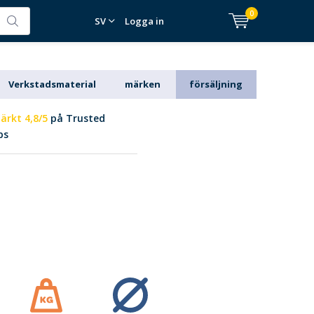
0
SV
Logga in
Verkstadsmaterial
märken
försäljning
ärkt 4,8/5
på Trusted
ps