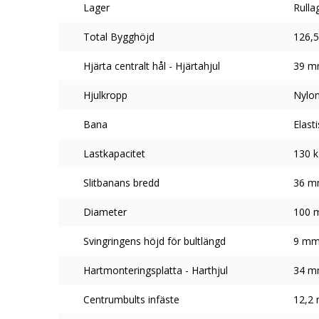
Lager
Rulla
Total Bygghöjd
126,
Hjärta centralt hål - Hjärtahjul
39 
Hjulkropp
Nylon
Bana
Elast
Lastkapacitet
130 k
Slitbanans bredd
36 
Diameter
100 
Svingringens höjd för bultlängd
9 m
Hartmonteringsplatta - Harthjul
34 
Centrumbults infäste
12,2