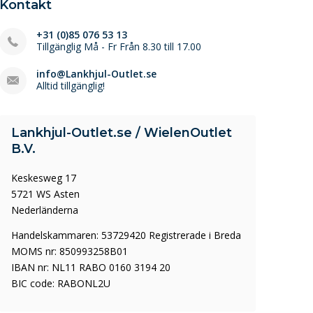
Kontakt
+31 (0)85 076 53 13
Tillgänglig Må - Fr Från 8.30 till 17.00
info@Lankhjul-Outlet.se
Alltid tillgänglig!
Lankhjul-Outlet.se / WielenOutlet
B.V.
Keskesweg 17
5721 WS Asten
Nederländerna
Handelskammaren: 53729420 Registrerade i Breda
MOMS nr: 850993258B01
IBAN nr: NL11 RABO 0160 3194 20
BIC code: RABONL2U