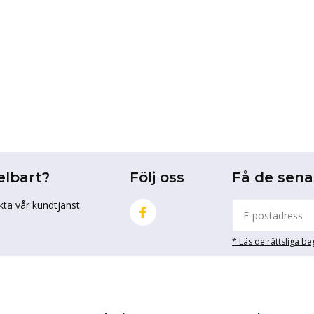
elbart?
Följ oss
Få de sen
kta vår kundtjänst.
* Läs de rättsliga b