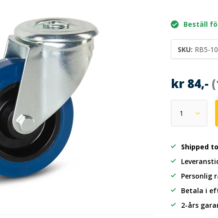
Beställ fö
SKU:
RB5-10
kr 84,-
(
Shipped t
Leveransti
Personlig 
Betala i e
2-års gara