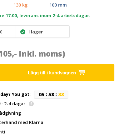
130 kg
100 mm
re 17:00, leverans inom 2-4 arbetsdagar.
0
I lager
105,- Inkl. moms)
Lägg till i kundvagnen
0
5
:
5
8
:
3
3
oday? You got:
d: 2-4 dagar
rådgivning
fterhand
med Klarna
nti