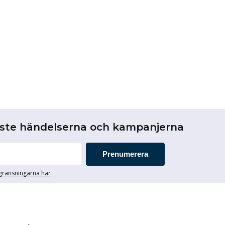
aste händelserna och kampanjerna
Prenumerera
egränsningarna här