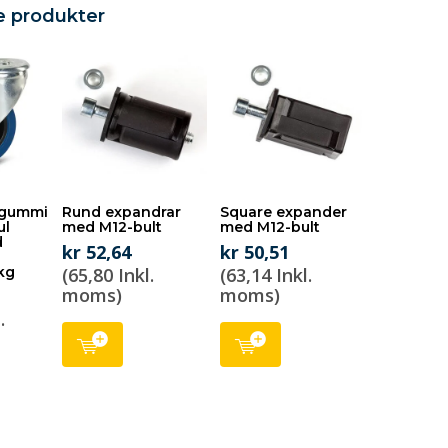
e produkter
t gummi
Rund expandrar
Square expander
ul
med M12-bult
med M12-bult
d
kr 52,64
kr 50,51
kg
(65,80 Inkl.
(63,14 Inkl.
moms)
moms)
.