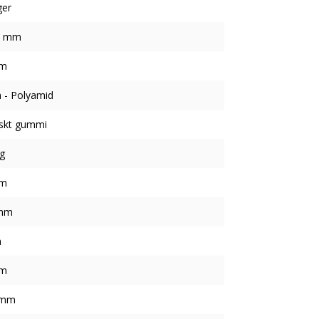
ger
5 mm
mm
 - Polyamid
iskt gummi
g
mm
mm
m
mm
 mm