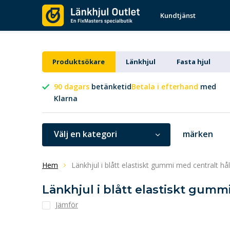
Kundtjänst
Produktsökare
Länkhjul
Fasta hjul
90 dagars
betänketid
Betala i efterhand
med
Klarna
Välj en kategori
märken
Hem
Länkhjul i blått elastiskt gummi med centralt h
Länkhjul i blått elastiskt gumm
Jämför