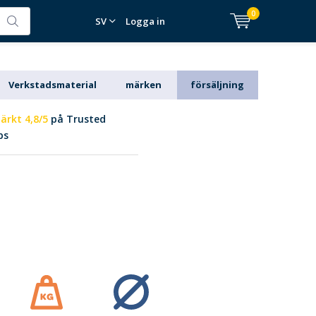
0
SV
Logga in
Verkstadsmaterial
märken
försäljning
ärkt 4,8/5
på Trusted
ps