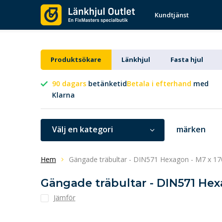
Kundtjänst
Produktsökare
Länkhjul
Fasta hjul
90 dagars
betänketid
Betala i efterhand
med
Klarna
Välj en kategori
märken
Hem
Gängade träbultar - DIN571 Hexagon - M7 x 17
Gängade träbultar - DIN571 Hex
Jämför