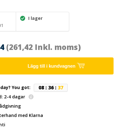
I lager
01
14
(261,42 Inkl. moms)
Lägg till i kundvagnen
0
8
:
3
6
:
3
7
oday? You got:
d: 2-4 dagar
rådgivning
fterhand
med Klarna
nti