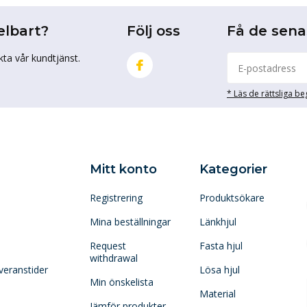
elbart?
Följ oss
Få de sen
kta vår kundtjänst.
* Läs de rättsliga b
Mitt konto
Kategorier
Registrering
Produktsökare
Mina beställningar
Länkhjul
Request
Fasta hjul
withdrawal
veranstider
Lösa hjul
Min önskelista
Material
Jämför produkter