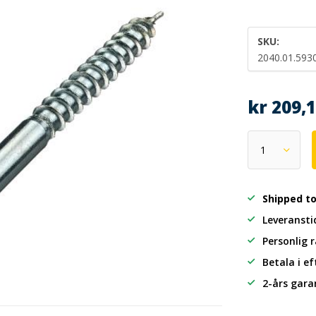
SKU:
2040.01.593
kr 209,
Shipped t
Leveransti
Personlig 
Betala i e
2-års gara