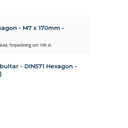
xagon - M7 x 170mm -
kad, förpackning om 100 st.
äbultar - DIN571 Hexagon -
)