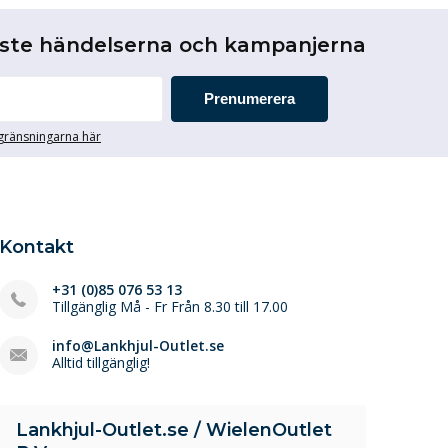
aste händelserna och kampanjerna
Prenumerera
egränsningarna här
Kontakt
+31 (0)85 076 53 13
Tillgänglig Må - Fr Från 8.30 till 17.00
info@Lankhjul-Outlet.se
Alltid tillgänglig!
Lankhjul-Outlet.se / WielenOutlet