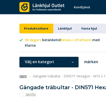
Kundtjänst
Produktsökare
Länkhjul
Fasta hjul
90 dagars
betänketid
Betala i efterhand
med
Klarna
Välj en kategori
märken
Hem
Gängade träbultar - DIN571 Hexagon - M10 x 1
Gängade träbultar - DIN571 Hex
Jämför