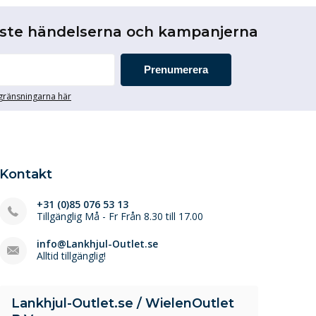
aste händelserna och kampanjerna
Prenumerera
egränsningarna här
Kontakt
+31 (0)85 076 53 13
Tillgänglig Må - Fr Från 8.30 till 17.00
info@Lankhjul-Outlet.se
Alltid tillgänglig!
Lankhjul-Outlet.se / WielenOutlet