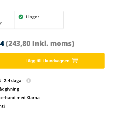
I lager
01
04
(243,80 Inkl. moms)
Lägg till i kundvagnen
d: 2-4 dagar
rådgivning
fterhand
med Klarna
nti