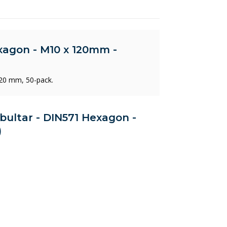
xagon - M10 x 120mm -
120 mm, 50-pack.
äbultar - DIN571 Hexagon -
)