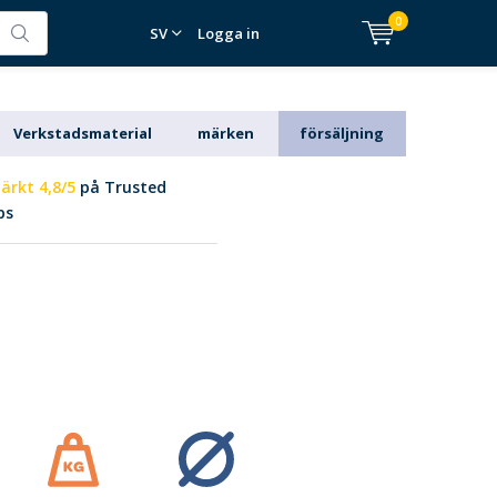
0
SV
Logga in
Verkstadsmaterial
märken
försäljning
ärkt 4,8/5
på Trusted
ps