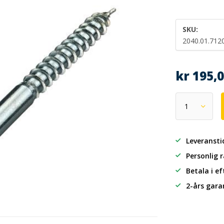
SKU:
2040.01.712
kr 195,
Leveransti
Personlig 
Betala i e
2-års gara