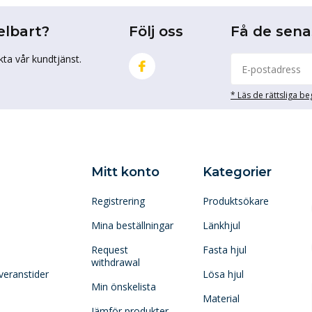
elbart?
Följ oss
Få de sen
kta vår kundtjänst.
* Läs de rättsliga b
Mitt konto
Kategorier
Registrering
Produktsökare
Mina beställningar
Länkhjul
Request
Fasta hjul
withdrawal
veranstider
Lösa hjul
Min önskelista
Material
Jämför produkter