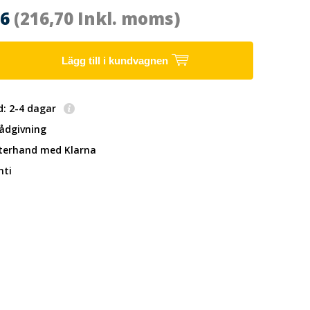
36
(216,70 Inkl. moms)
Lägg till i kundvagnen
d: 2-4 dagar
rådgivning
fterhand
med Klarna
nti