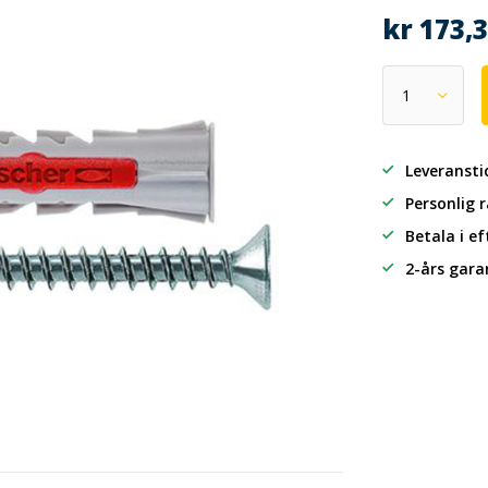
kr 173,
Leveransti
Personlig 
Betala i e
2-års gara