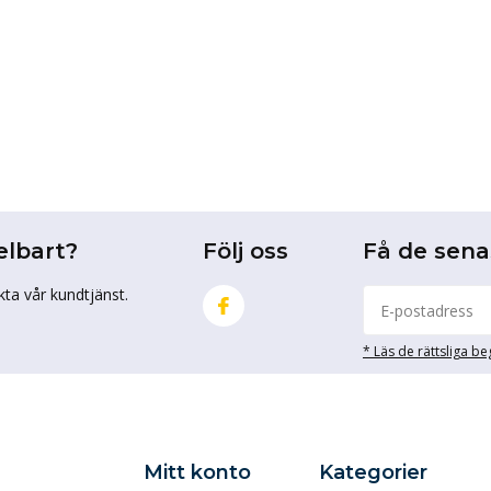
elbart?
Följ oss
Få de sen
kta vår kundtjänst.
* Läs de rättsliga b
Mitt konto
Kategorier