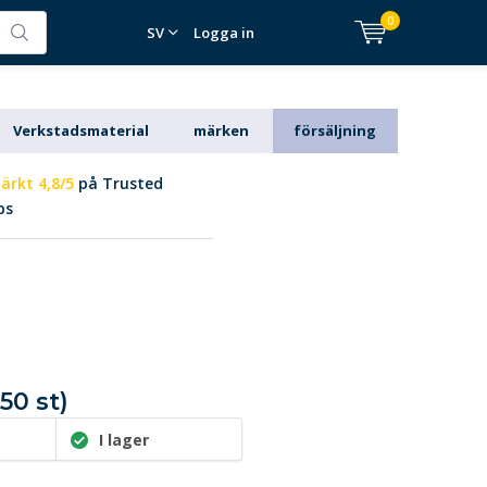
0
SV
Logga in
Verkstadsmaterial
märken
försäljning
ärkt 4,8/5
på Trusted
ps
50 st)
0
I lager