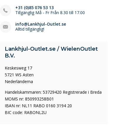
+31 (0)85 076 53 13
Tillgänglig Må - Fr Från 8.30 till 17.00
info@Lankhjul-Outlet.se
Alltid tillgänglig!
Lankhjul-Outlet.se / WielenOutlet
B.V.
Keskesweg 17
5721 WS Asten
Nederländerna
Handelskammaren: 53729420 Registrerade i Breda
MOMS nr: 850993258B01
IBAN nr: NL11 RABO 0160 3194 20
BIC code: RABONL2U