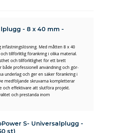
lplugg - 8 x 40 mm -
 infästningslösning. Med måtten 8 x 40
tillförlitlig förankring i olika material.
et och tillförlitlighet för ett brett
för både professionell användning och gör-
ika underlag och ger en säker förankring i
 De medföljande skruvarna kompletterar
re och effektivare att slutföra projekt.
valitet och prestanda inom
uoPower S- Universalplugg -
50 st)