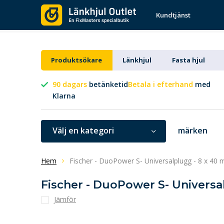
Kundtjänst
Produktsökare
Länkhjul
Fasta hjul
90 dagars
betänketid
Betala i efterhand
med
Klarna
Välj en kategori
märken
Hem
Fischer - DuoPower S- Universalplugg - 8 x 40 m
Fischer - DuoPower S- Universal
Jämför