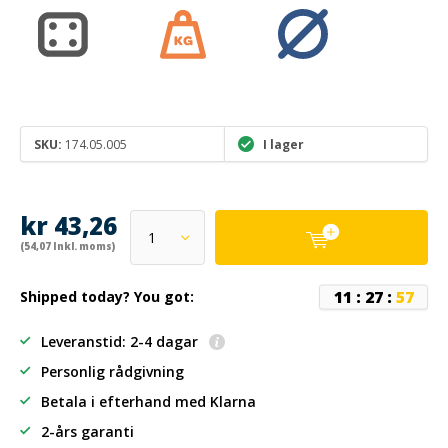
SKU:
174.05.005
I lager
kr 43,26
(54,07 Inkl. moms)
1
1
:
2
7
:
5
7
Shipped today? You got:
Leveranstid: 2-4 dagar
Personlig rådgivning
Betala i efterhand
med Klarna
2-års garanti