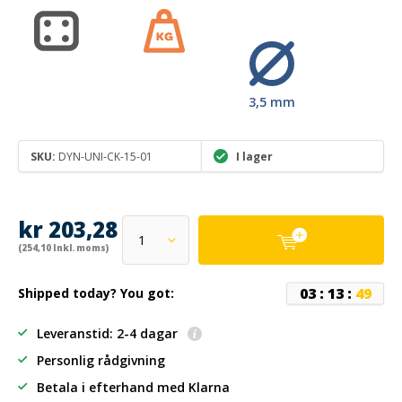
3,5 mm
SKU:
DYN-UNI-CK-15-01
I lager
kr 203,28
(254,10 Inkl. moms)
0
3
:
1
3
:
4
8
Shipped today? You got:
Leveranstid: 2-4 dagar
Personlig rådgivning
Betala i efterhand
med Klarna