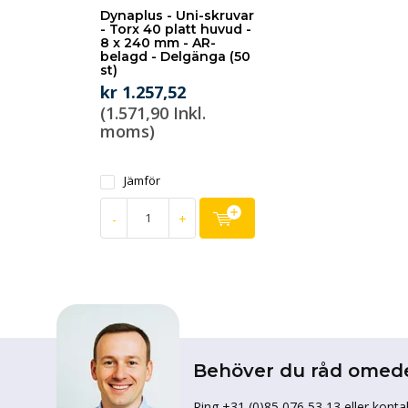
Dynaplus - Uni-skruvar
- Torx 40 platt huvud -
8 x 240 mm - AR-
belagd - Delgänga (50
st)
kr 1.257,52
(1.571,90 Inkl.
moms)
Jämför
-
+
Behöver du råd omed
Ring +31 (0)85 076 53 13 eller konta