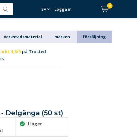
0
SV
Logga in
Verkstadsmaterial
märken
försäljning
ärkt 4,8/5
på Trusted
ps
- Delgänga (50 st)
I lager
01