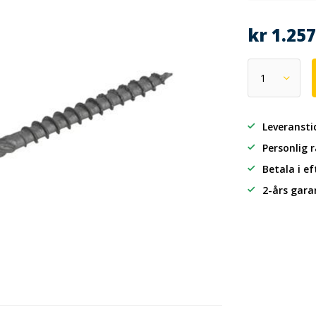
kr 1.25
Leveransti
Personlig 
Betala i e
2-års gara