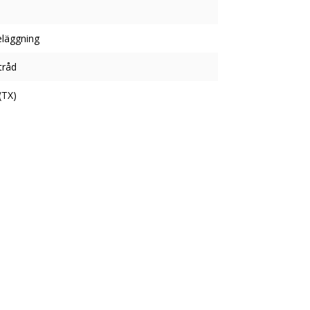
läggning
tråd
(TX)