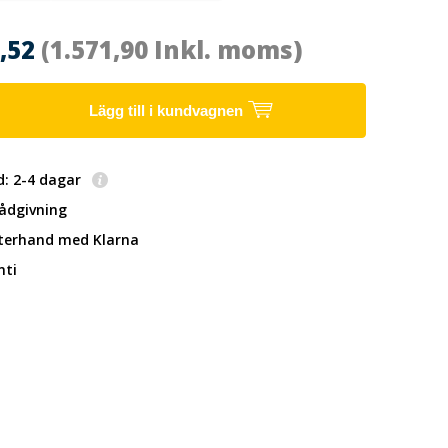
7,52
(1.571,90 Inkl. moms)
Lägg till i kundvagnen
d: 2-4 dagar
rådgivning
fterhand
med Klarna
nti