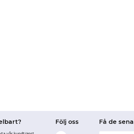
elbart?
Följ oss
Få de sen
kta vår kundtjänst.