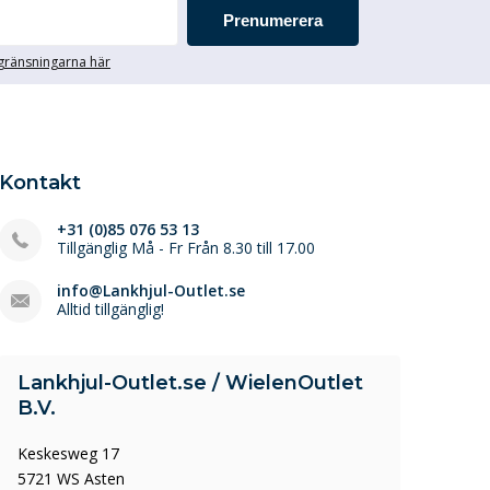
Prenumerera
egränsningarna här
Kontakt
+31 (0)85 076 53 13
Tillgänglig Må - Fr Från 8.30 till 17.00
info@Lankhjul-Outlet.se
Alltid tillgänglig!
Lankhjul-Outlet.se / WielenOutlet
B.V.
Keskesweg 17
5721 WS Asten