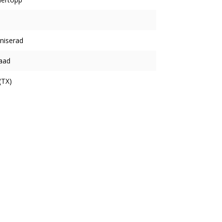
niserad
aad
(TX)