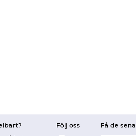
elbart?
Följ oss
Få de sen