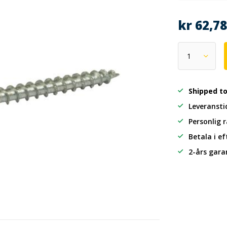
kr 62,7
Shipped t
Leveransti
Personlig 
Betala i e
2-års gara