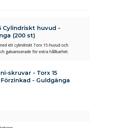
5 Cylindriskt huvud -
nga (200 st)
med ett cylindriskt Torx 15-huvud och
 galvaniserade för extra hållbarhet.
ni-skruvar - Torx 15
- Förzinkad - Guldgänga
dertopp