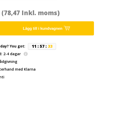
8
(78,47 Inkl. moms)
Lägg till i kundvagnen
1
1
:
5
7
:
3
2
oday? You got:
d: 2-4 dagar
rådgivning
fterhand
med Klarna
nti