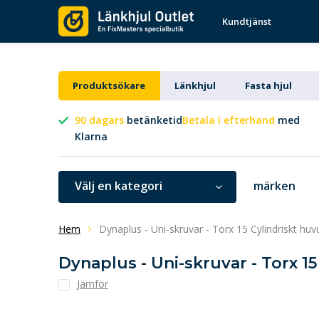
Kundtjänst
Produktsökare
Länkhjul
Fasta hjul
90 dagars
betänketid
Betala i efterhand
med
Klarna
Välj en kategori
märken
Hem
Dynaplus - Uni-skruvar - Torx 15 Cylindriskt hu
Dynaplus - Uni-skruvar - Torx 1
Jämför