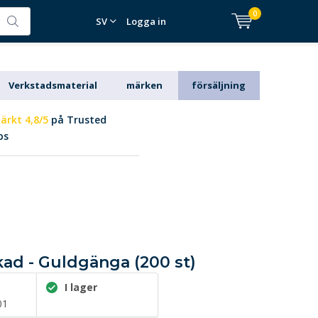
0
SV
Logga in
Verkstadsmaterial
märken
försäljning
ärkt 4,8/5
på Trusted
ps
kad - Guldgänga (200 st)
I lager
01