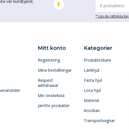
kta vår kundtjänst.
* Läs de rättsliga b
Mitt konto
Kategorier
Registrering
Produktsökare
Mina beställningar
Länkhjul
Request
Fasta hjul
withdrawal
veranstider
Lösa hjul
Min önskelista
Material
Jämför produkter
Ansökan
Transportvagnar