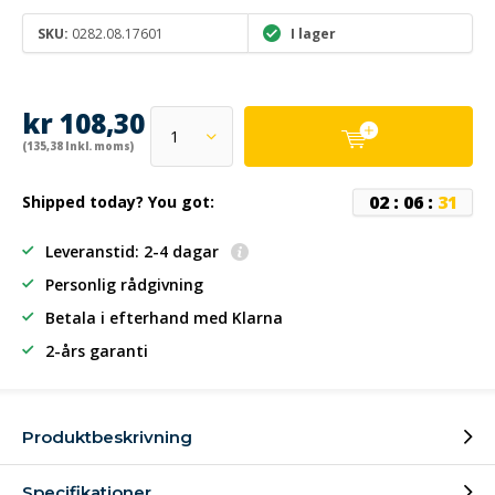
SKU:
0282.08.17601
I lager
kr 108,30
(135,38 Inkl. moms)
0
2
:
0
6
:
3
1
Shipped today? You got:
Leveranstid: 2-4 dagar
Personlig rådgivning
Betala i efterhand
med Klarna
2-års garanti
Produktbeskrivning
Specifikationer