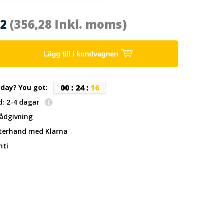
02
(356,28 Inkl. moms)
Lägg till i kundvagnen
0
0
:
2
4
:
1
5
oday? You got:
d: 2-4 dagar
rådgivning
fterhand
med Klarna
nti