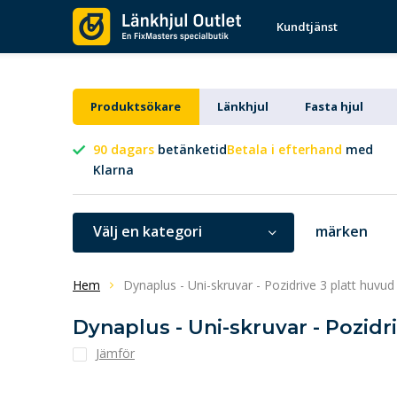
Kundtjänst
Produktsökare
Länkhjul
Fasta hjul
90 dagars
betänketid
Betala i efterhand
med
Klarna
Välj en kategori
märken
Hem
Dynaplus - Uni-skruvar - Pozidrive 3 platt huvu
Dynaplus - Uni-skruvar - Pozidri
Jämför