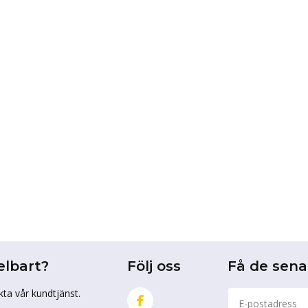
elbart?
Följ oss
Få de sen
kta vår kundtjänst.