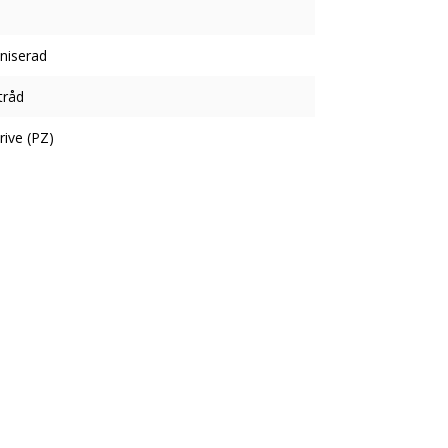
niserad
tråd
rive (PZ)