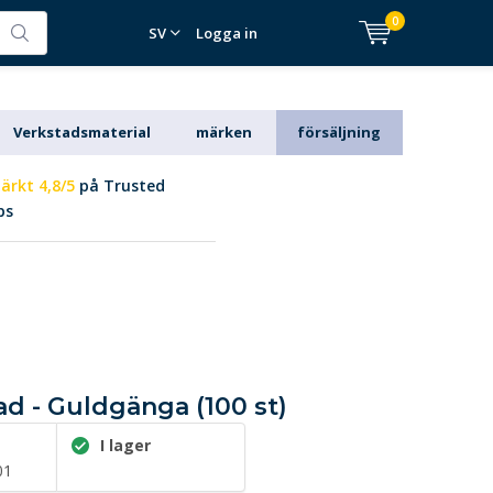
0
SV
Logga in
Verkstadsmaterial
märken
försäljning
ärkt 4,8/5
på Trusted
ps
ad - Guldgänga (100 st)
I lager
01