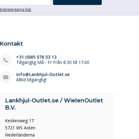
egränsningarna här
Kontakt
+31 (0)85 076 53 13
Tillgänglig Må - Fr Från 8.30 till 17.00
info@Lankhjul-Outlet.se
Alltid tillgänglig!
Lankhjul-Outlet.se / WielenOutlet
B.V.
Keskesweg 17
5721 WS Asten
Nederländerna