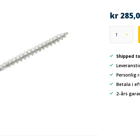
kr 285,
Shipped t
Leveransti
Personlig 
Betala i e
2-års gara