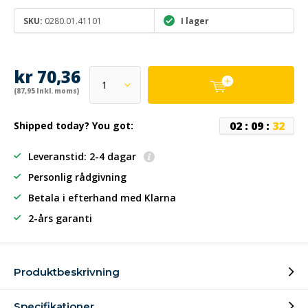
SKU:
0280.01.41101
I lager
kr 70,36
(87,95 Inkl. moms)
0
2
:
0
9
:
3
2
Shipped today? You got:
Leveranstid: 2-4 dagar
Personlig rådgivning
Betala i efterhand
med Klarna
2-års garanti
Produktbeskrivning
Specifikationer