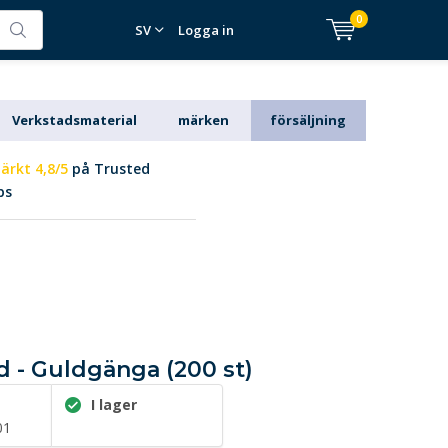
0
SV
Logga in
Verkstadsmaterial
märken
försäljning
ärkt 4,8/5
på Trusted
ps
ad - Guldgänga (200 st)
I lager
01