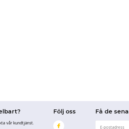
elbart?
Följ oss
Få de sen
kta vår kundtjänst.