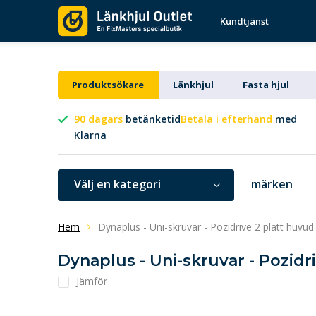
Kundtjänst
Produktsökare
Länkhjul
Fasta hjul
90 dagars
betänketid
Betala i efterhand
med
Klarna
Välj en kategori
märken
Hem
Dynaplus - Uni-skruvar - Pozidrive 2 platt huvu
Dynaplus - Uni-skruvar - Pozidr
Jämför