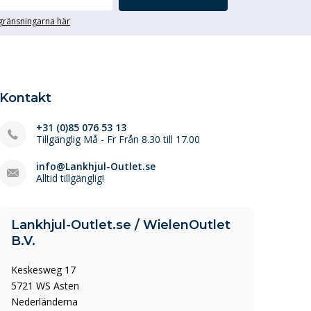
egränsningarna här
Kontakt
+31 (0)85 076 53 13
Tillgänglig Må - Fr Från 8.30 till 17.00
info@Lankhjul-Outlet.se
Alltid tillgänglig!
Lankhjul-Outlet.se / WielenOutlet
B.V.
Keskesweg 17
5721 WS Asten
Nederländerna