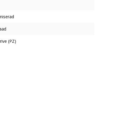
niserad
aad
rive (PZ)