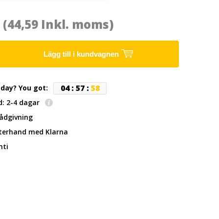
7
(44,59 Inkl. moms)
Lägg till i kundvagnen
0
4
:
5
7
:
5
7
oday? You got:
d: 2-4 dagar
rådgivning
fterhand
med Klarna
nti