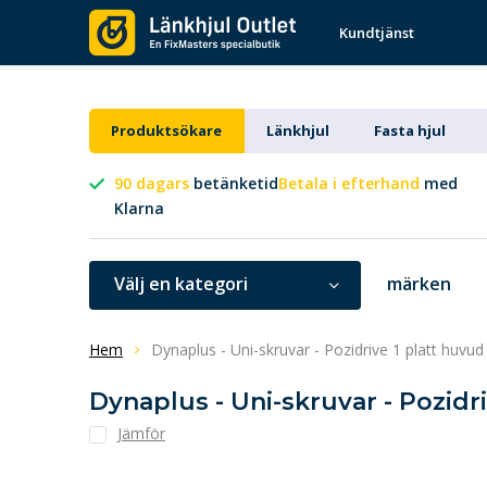
Kundtjänst
Produktsökare
Länkhjul
Fasta hjul
90 dagars
betänketid
Betala i efterhand
med
Klarna
Välj en kategori
märken
Hem
Dynaplus - Uni-skruvar - Pozidrive 1 platt huvu
Dynaplus - Uni-skruvar - Pozidr
Jämför