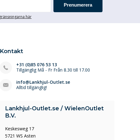
Prenumerera
egränsningarna här
Kontakt
+31 (0)85 076 53 13
Tillgänglig Må - Fr Från 8.30 till 17.00
info@Lankhjul-Outlet.se
Alltid tillgänglig!
Lankhjul-Outlet.se / WielenOutlet
B.V.
Keskesweg 17
5721 WS Asten