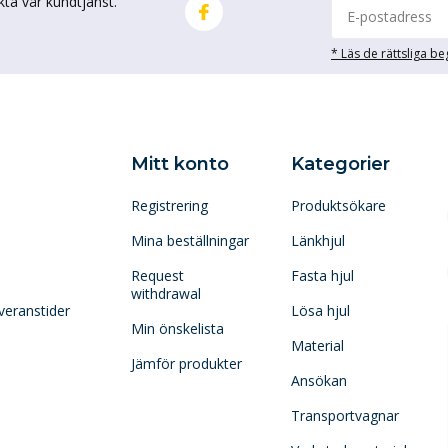
kta vår kundtjänst.
* Läs de rättsliga b
Mitt konto
Kategorier
Registrering
Produktsökare
Mina beställningar
Länkhjul
Request
Fasta hjul
withdrawal
veranstider
Lösa hjul
Min önskelista
Material
Jämför produkter
Ansökan
Transportvagnar