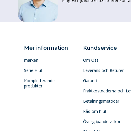
Ring +31 (0)85 076 53 13 eller konta
Mer information
Kundservice
märken
Om Oss
Serie Hjul
Leverans och Returer
Kompletterande
Garanti
produkter
Fraktkostnaderna och Le
Betalningsmetoder
Råd om hjul
Övergripande villkor