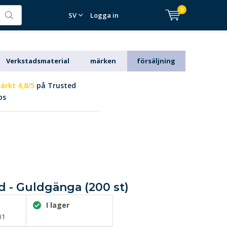
0
SV
Logga in
Verkstadsmaterial
märken
försäljning
ärkt 4,8/5
på Trusted
ps
ad - Guldgänga (200 st)
I lager
01