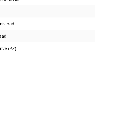
niserad
aad
rive (PZ)