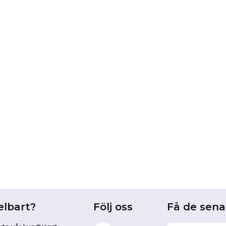
elbart?
Följ oss
Få de sen