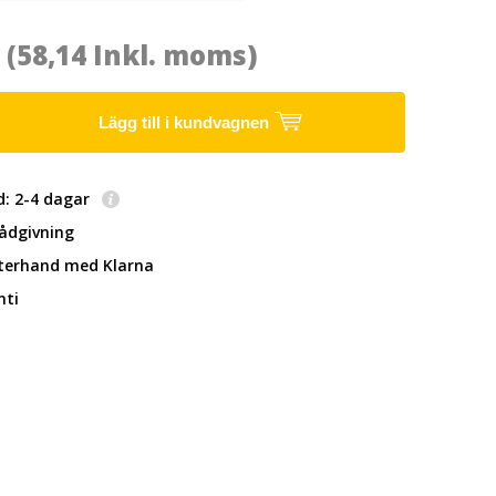
1
(58,14 Inkl. moms)
Lägg till i kundvagnen
d: 2-4 dagar
rådgivning
fterhand
med Klarna
nti