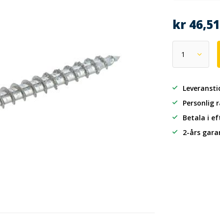
kr 46,5
Leveransti
Personlig 
Betala i e
2-års gara