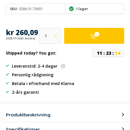
SKU:
0286.01.70601
I lager
kr 260,09
(325,11 Inkl. moms)
1
1
:
2
3
:
1
3
Shipped today? You got:
Leveranstid: 2-4 dagar
Personlig rådgivning
Betala i efterhand
med Klarna
2-års garanti
Produktbeskrivning
Specifikationer