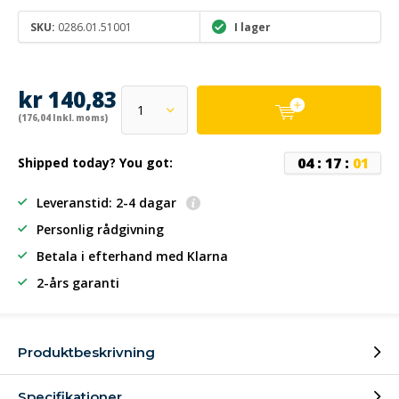
SKU:
0286.01.51001
I lager
kr 140,83
(176,04 Inkl. moms)
0
4
:
1
7
:
0
1
Shipped today? You got:
Leveranstid: 2-4 dagar
Personlig rådgivning
Betala i efterhand
med Klarna
2-års garanti
Produktbeskrivning
Specifikationer