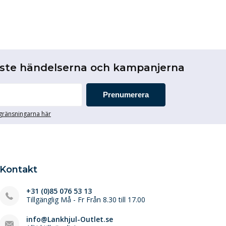
aste händelserna och kampanjerna
Prenumerera
egränsningarna här
Kontakt
+31 (0)85 076 53 13
Tillgänglig Må - Fr Från 8.30 till 17.00
info@Lankhjul-Outlet.se