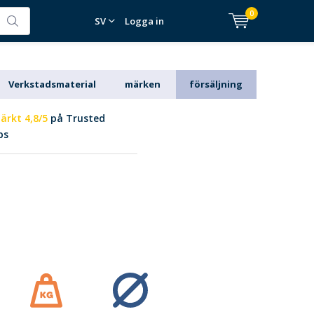
0
SV
Logga in
Verkstadsmaterial
märken
försäljning
ärkt 4,8/5
på Trusted
ps