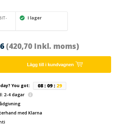
IT-
I lager
56
(420,70 Inkl. moms)
Lägg till i kundvagnen
0
8
:
0
9
:
2
9
oday? You got:
d: 2-4 dagar
rådgivning
fterhand
med Klarna
nti