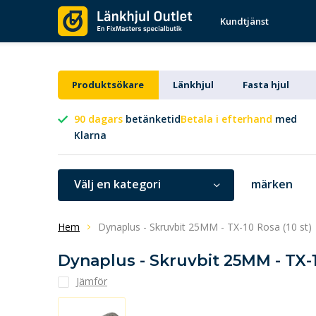
Kundtjänst
Produktsökare
Länkhjul
Fasta hjul
90 dagars
betänketid
Betala i efterhand
med
Klarna
Välj en kategori
märken
Hem
Dynaplus - Skruvbit 25MM - TX-10 Rosa (10 st)
Dynaplus - Skruvbit 25MM - TX-1
Jämför