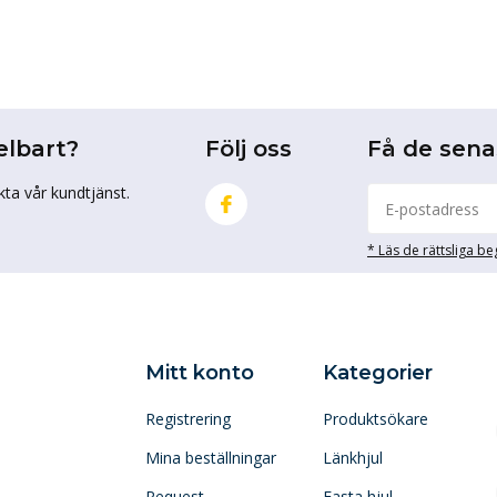
elbart?
Följ oss
Få de sen
kta vår kundtjänst.
* Läs de rättsliga b
Mitt konto
Kategorier
Registrering
Produktsökare
Mina beställningar
Länkhjul
Request
Fasta hjul