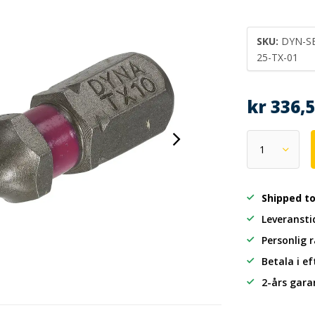
SKU:
DYN-SB
25-TX-01
kr 336,
Shipped t
Leveransti
Personlig 
Betala i e
2-års gara