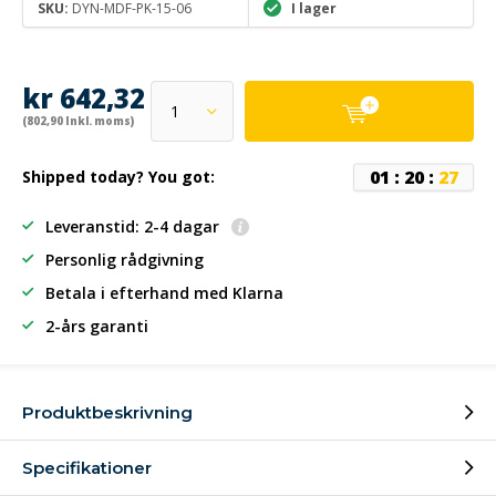
SKU:
DYN-MDF-PK-15-06
I lager
kr 642,32
(802,90 Inkl. moms)
0
1
:
2
0
:
2
6
Shipped today? You got:
Leveranstid: 2-4 dagar
Personlig rådgivning
Betala i efterhand
med Klarna
2-års garanti
Produktbeskrivning
Specifikationer