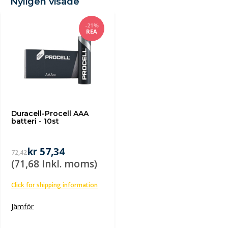
Nyligen visade
-21%
REA
Duracell-Procell AAA
batteri - 10st
kr 57,34
72,42
(71,68 Inkl. moms)
Click for shipping information
Jämför