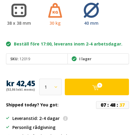
38 x 38 mm
30 kg
40 mm
Beställ före 17:00, leverans inom 2-4 arbetsdagar.
SKU:
12019
I lager
kr 42,45
(53,06 Inkl. moms)
0
7
:
4
8
:
3
7
Shipped today? You got:
Leveranstid: 2-4 dagar
Personlig rådgivning