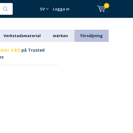
0
SV
Logga in
Verkstadsmaterial
märken
försäljning
ärkt 4,8/5
på Trusted
ps