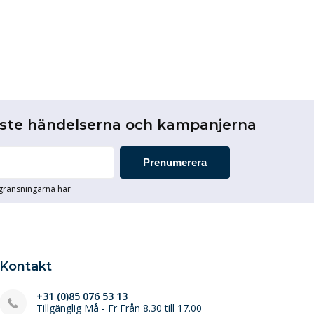
aste händelserna och kampanjerna
Prenumerera
egränsningarna här
Kontakt
+31 (0)85 076 53 13
Tillgänglig Må - Fr Från 8.30 till 17.00