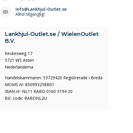
info@Lankhjul-Outlet.se
Alltid tillgänglig!
Lankhjul-Outlet.se / WielenOutlet
B.V.
Keskesweg 17
5721 WS Asten
Nederländerna
Handelskammaren: 53729420 Registrerade i Breda
MOMS nr: 850993258B01
IBAN nr: NL11 RABO 0160 3194 20
BIC code: RABONL2U