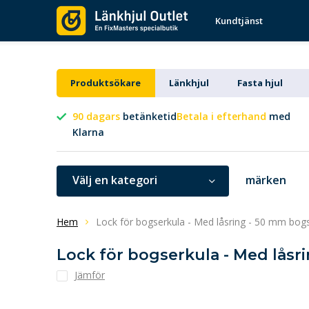
Kundtjänst
Produktsökare
Länkhjul
Fasta hjul
90 dagars
betänketid
Betala i efterhand
med
Klarna
Välj en kategori
märken
Hem
Lock för bogserkula - Med låsring - 50 mm bogs
Lock för bogserkula - Med låsr
Jämför