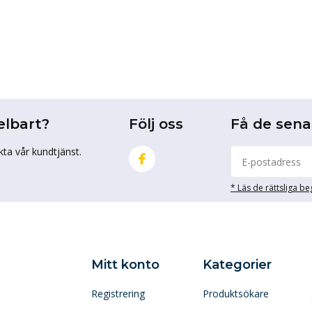
elbart?
Följ oss
Få de sen
kta vår kundtjänst.
* Läs de rättsliga b
Mitt konto
Kategorier
Registrering
Produktsökare