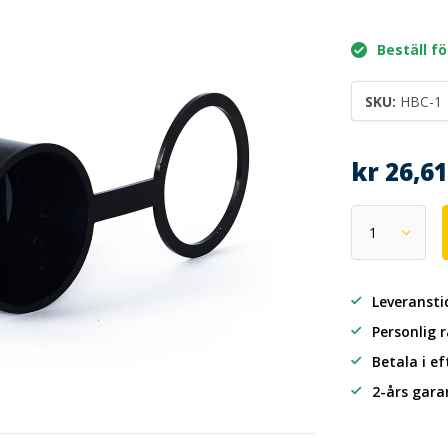
Beställ fö
SKU:
HBC-1
kr 26,6
Leveransti
Personlig 
Betala i e
2-års gara