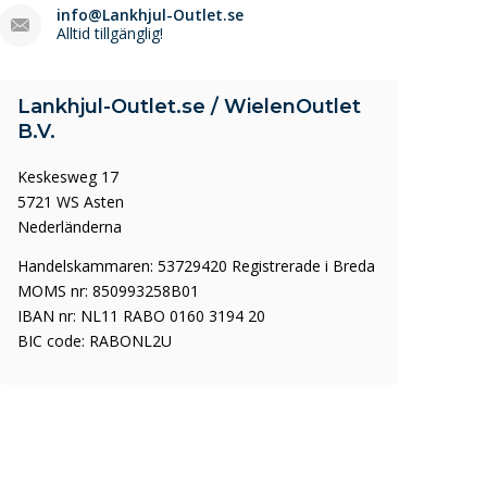
info@Lankhjul-Outlet.se
Alltid tillgänglig!
Lankhjul-Outlet.se / WielenOutlet
B.V.
Keskesweg 17
5721 WS Asten
Nederländerna
Handelskammaren: 53729420 Registrerade i Breda
MOMS nr: 850993258B01
IBAN nr: NL11 RABO 0160 3194 20
BIC code: RABONL2U