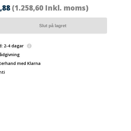
6,88
(1.258,60 Inkl. moms)
Slut på lagret
d: 2-4 dagar
rådgivning
fterhand
med Klarna
nti