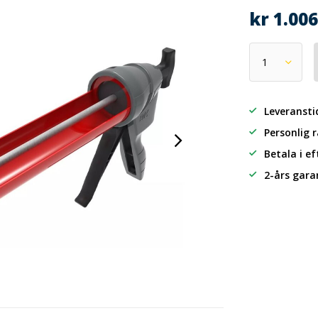
kr 1.00
Leveransti
Personlig 
Betala i e
2-års gara