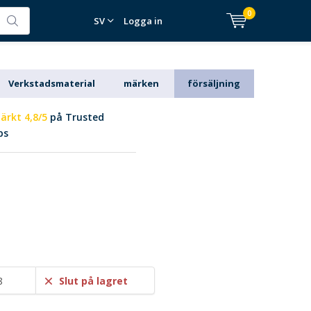
0
SV
Logga in
Verkstadsmaterial
märken
försäljning
ärkt 4,8/5
på Trusted
ps
8
Slut på lagret