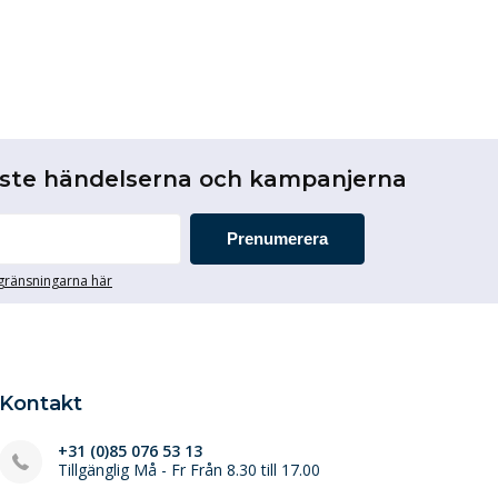
aste händelserna och kampanjerna
Prenumerera
egränsningarna här
Kontakt
+31 (0)85 076 53 13
Tillgänglig Må - Fr Från 8.30 till 17.00