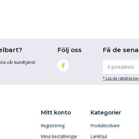
elbart?
Följ oss
Få de sen
kta vår kundtjänst.
* Läs de rättsliga b
Mitt konto
Kategorier
Registrering
Produktsökare
Mina beställningar
Länkhjul