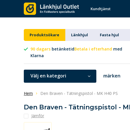
Kundtjänst
Produktsökare
Länkhjul
Fasta hjul
90 dagars
betänketid
Betala i efterhand
med
Klarna
Välj en kategori
märken
Hem
Den Braven - Tätningspistol - MK H40 PS
Den Braven - Tätningspistol - 
Jämför