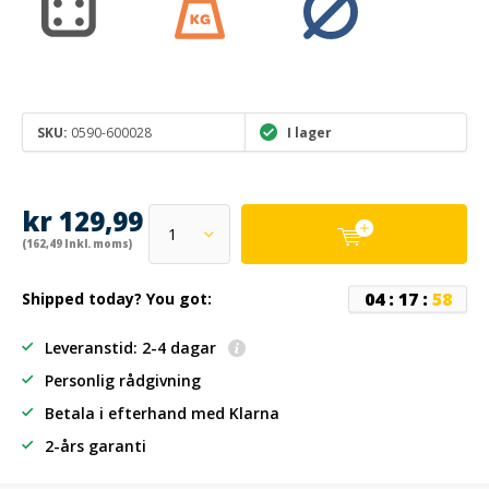
SKU:
0590-600028
I lager
kr 129,99
(162,49 Inkl. moms)
0
4
:
1
7
:
5
8
Shipped today? You got:
Leveranstid: 2-4 dagar
Personlig rådgivning
Betala i efterhand
med Klarna
2-års garanti