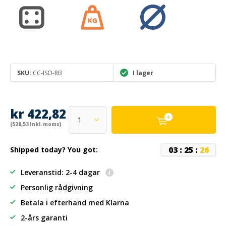
SKU:
CC-ISO-RB
I lager
kr 422,82
(528,53 Inkl. moms)
0
3
:
2
5
:
2
6
Shipped today? You got:
Leveranstid: 2-4 dagar
Personlig rådgivning
Betala i efterhand
med Klarna
2-års garanti