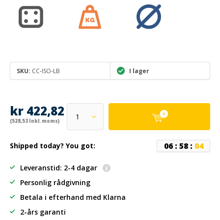
SKU:
CC-ISO-LB
I lager
kr 422,82
(528,53 Inkl. moms)
0
6
:
5
8
:
0
4
Shipped today? You got:
Leveranstid: 2-4 dagar
Personlig rådgivning
Betala i efterhand
med Klarna
2-års garanti