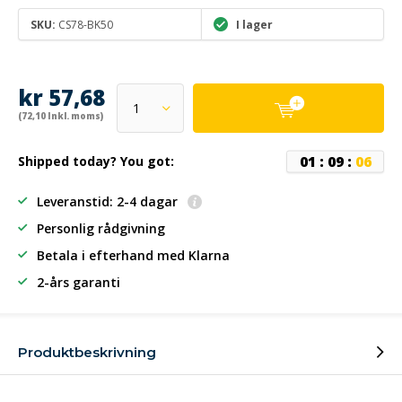
SKU:
CS78-BK50
I lager
kr 57,68
(72,10 Inkl. moms)
0
1
:
0
9
:
0
6
Shipped today? You got:
Leveranstid: 2-4 dagar
Personlig rådgivning
Betala i efterhand
med Klarna
2-års garanti
Produktbeskrivning