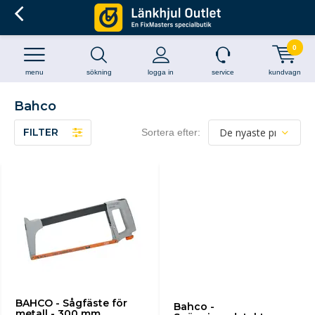
0
menu
sökning
logga in
service
kundvagn
Bahco
FILTER
Sortera efter:
BAHCO - Sågfäste för
Bahco -
metall - 300 mm