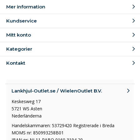
Mer information
Kundservice
Mitt konto
Kategorier
Kontakt
Lankhjul-Outlet.se / WielenOutlet B.V.
Keskesweg 17
5721 WS Asten
Nederländerna
Handelskammaren: 53729420 Registrerade i Breda
MOMS nr: 850993258B01
IBAN nr: NL11 RABO 0160 3194 20