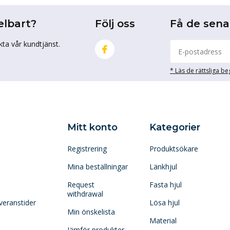
elbart?
Följ oss
Få de sen
kta vår kundtjänst.
* Läs de rättsliga b
Mitt konto
Kategorier
Registrering
Produktsökare
Mina beställningar
Länkhjul
Request
Fasta hjul
withdrawal
veranstider
Lösa hjul
Min önskelista
Material
Jämför produkter