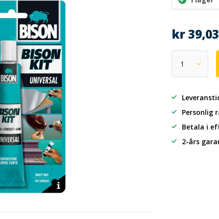
kr 39,0
Leveransti
Personlig 
Betala i e
2-års gara