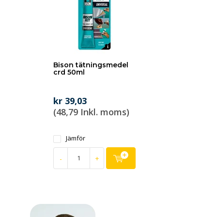
Bison tätningsmedel
crd 50ml
kr 39,03
(48,79 Inkl. moms)
Jämför
-
+