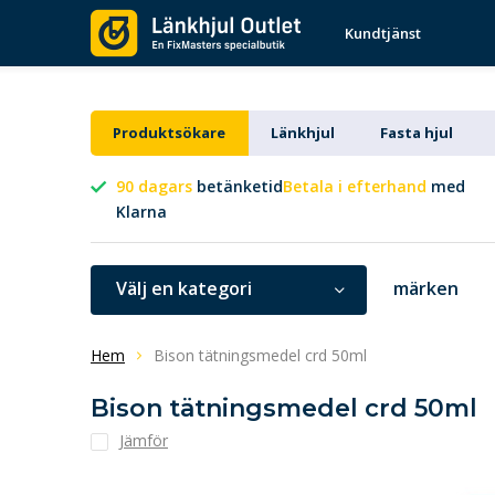
Kundtjänst
Produktsökare
Länkhjul
Fasta hjul
90 dagars
betänketid
Betala i efterhand
med
Klarna
Välj en kategori
märken
Hem
Bison tätningsmedel crd 50ml
Bison tätningsmedel crd 50ml
Jämför