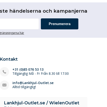
aste händelserna och kampanjerna
Prenumerera
egränsningarna här
Kontakt
+31 (0)85 076 53 13
Tillgänglig Må - Fr Från 8.30 till 17.00
info@Lankhjul-Outlet.se
Alltid tillgänglig!
Lankhjul-Outlet.se / WielenOutlet