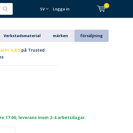
0
SV
Logga in
Verkstadsmaterial
märken
försäljning
ärkt 4,8/5
på Trusted
ps
re 17:00, leverans inom 2-4 arbetsdagar.