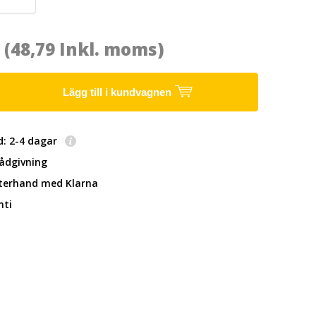
3
(48,79 Inkl. moms)
Lägg till i kundvagnen
d: 2-4 dagar
rådgivning
fterhand
med Klarna
nti