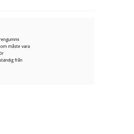
oprengummi
 som måste vara
ör
ständig från