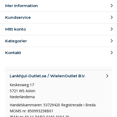
Mer information
Kundservice
Mitt konto
Kategorier
Kontakt
Lankhjul-Outlet.se / WielenOutlet B.V.
Keskesweg 17
5721 WS Asten
Nederländerna
Handelskammaren: 53729420 Registrerade i Breda
MOMS nr: 850993258B01
IBAN nr: NL11 RABO 0160 3194 20